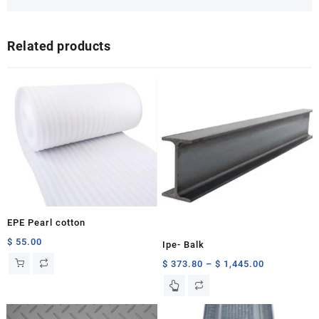
Related products
EPE Pearl cotton
$
55.00
Ipe- Balk
Price
$
373.80
–
$
1,445.00
range:
This
$ 373.80
product
through
has