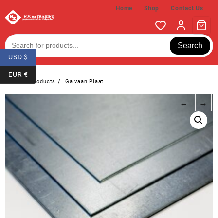
Skip
Home
Shop
Contact Us
to
content
Search
USD $
EUR €
Home
Products
Galvaan Plaat
←
→